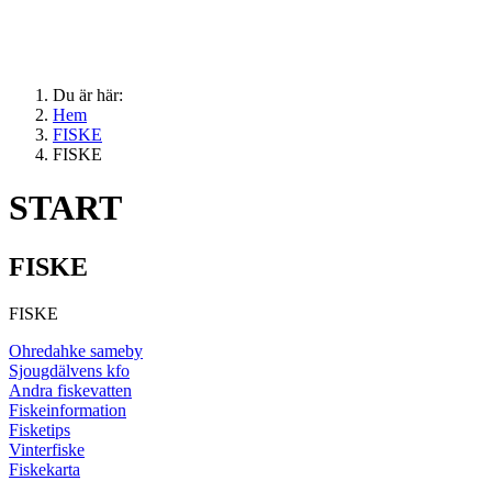
Du är här:
Hem
FISKE
FISKE
START
FISKE
FISKE
Ohredahke sameby
Sjougdälvens kfo
Andra fiskevatten
Fiskeinformation
Fisketips
Vinterfiske
Fiskekarta