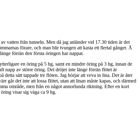
p av vatten från tunneln. Men då jag anländer vid 17.30 tiden är det
ömmarnas förare, och man blir tvungen att kasta ett flertal gånger. Å
länge förrän den första öringen har nappat.
ytterligare en öring på 5 hg, samt en mindre öring på 3 hg, innan de
ft napp av större öring. Det dröjer inte länge förrän flötet är
etta sätt tappade tre flöten. Jag börjar att veva in lina. Det är åter
värr går det inte att lossa flötet, utan att linan måste kapas, och därmed
samma område, men från en något annorlunda riktning. Efter en kort
 öring visar sig väga ca 9 hg.