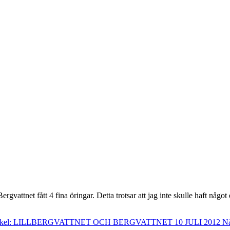
ergvattnet fått 4 fina öringar. Detta trotsar att jag inte skulle haft någ
rtikel: LILLBERGVATTNET OCH BERGVATTNET 10 JULI 2012
Nä