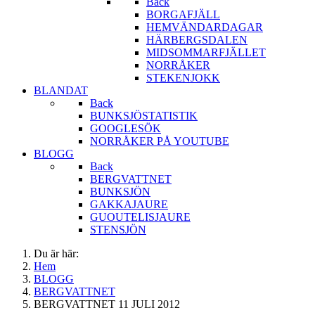
Back
BORGAFJÄLL
HEMVÄNDARDAGAR
HÄRBERGSDALEN
MIDSOMMARFJÄLLET
NORRÅKER
STEKENJOKK
BLANDAT
Back
BUNKSJÖSTATISTIK
GOOGLESÖK
NORRÅKER PÅ YOUTUBE
BLOGG
Back
BERGVATTNET
BUNKSJÖN
GAKKAJAURE
GUOUTELISJAURE
STENSJÖN
Du är här:
Hem
BLOGG
BERGVATTNET
BERGVATTNET 11 JULI 2012