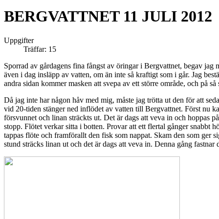
BERGVATTNET 11 JULI 2012
Uppgifter
Träffar: 15
Sporrad av gårdagens fina fångst av öringar i Bergvattnet, begav jag mi
även i dag insläpp av vatten, om än inte så kraftigt som i går. Jag bes
andra sidan kommer masken att svepa av ett större område, och på så sä
Då jag inte har någon håv med mig, måste jag trötta ut den för att sed
vid 20-tiden stänger ned inflödet av vatten till Bergvattnet. Först nu ka
försvunnet och linan sträckts ut. Det är dags att veva in och hoppas på
stopp. Flötet verkar sitta i botten. Provar att ett flertal gånger snabbt 
tappas flöte och framförallt den fisk som nappat. Skam den som ger sig
stund sträcks linan ut och det är dags att veva in. Denna gång fastnar d