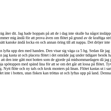
g åter dit. Jag hade hoppats på att de i dag inte skulle ha något insläp
tämmer mig ändå för att prova även om flötet på grund av de kraftiga str
tt kanske ändå locka en och annan öring till att nappa. Det dröjer inte 
an lyfta upp den med handen. Den visar sig väga ca 5 hg. Sedan får jag 
n jag kasta ut och placera flötet i det område jag under tidigare besök ha
 att den inte gått mot botten som de gjorde på midsommardagen då jag på d
höja spötoppen med spänd lina för att se om det går att lossa på flötet. Ty
. Nytt flöte och ny tafs och krok monters på linan. Flötet kastas ut i 
et inte i botten, utan fisken kan tröttas ut och lyftas upp på land. Denna