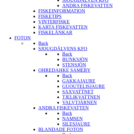
SJOUGDÄLVEN KFO
ANDRA FISKEVATTEN
FISKEINFORMATION
FISKETIPS
VINTERFISKE
KARTA FISKEVATTEN
FISKELÄNKAR
FOTON
Back
SJOUGDÄLVENS KFO
Back
BUNKSJÖN
STENSJÖN
OHREDAHKE SAMEBY
Back
GAKKAJAURE
GUOUTELISJAURE
SAXVATTNET
TJELIKVATTNEN
VALVTJÄRNEN
ANDRA FISKEVATTEN
Back
NAMSEN
SILESJAURE
BLANDADE FOTON