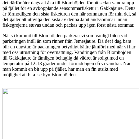
det därför åter dags att åka till Blomhöjden för att sedan vandra upp
på fjället för en avkopplande sensommarfisketur i Gakkajaure. Detta
är förmodligen den sista fisketuren den här sommaren för min del, så
det gäller att utnyttja den sista av denna Jämtlandssommar innan
fiskegrejerna stuvas undan och packas upp igen först nästa sommar.
När vi kommit till Blomhöjden parkerar vi som vanligt bilen vid
parkeringen intill ån som rinner från Jemesjaure. Då det i dag bara
blir en dagstur, är packningen betydligt bättre jämfört med när vi har
med oss ​​utrustning för övernattning. Vandringen från Blomhöjden
till Gakkajaure är tämligen behaglig då vädret är soligt med en
temperatur på 12-13 grader under förmiddagen då vi vandrar. När
man kommit en bit upp på fjället, har man en fin utsikt med
möjlighet att bl.a. se byn Blomhöjden.