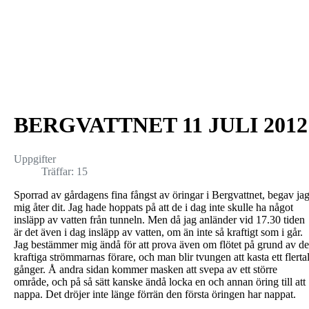
BERGVATTNET 11 JULI 2012
Uppgifter
Träffar: 15
Sporrad av gårdagens fina fångst av öringar i Bergvattnet, begav ja
mig åter dit. Jag hade hoppats på att de i dag inte skulle ha något
insläpp av vatten från tunneln. Men då jag anländer vid 17.30 tiden
är det även i dag insläpp av vatten, om än inte så kraftigt som i går.
Jag bestämmer mig ändå för att prova även om flötet på grund av de
kraftiga strömmarnas förare, och man blir tvungen att kasta ett flerta
gånger. Å andra sidan kommer masken att svepa av ett större
område, och på så sätt kanske ändå locka en och annan öring till att
nappa. Det dröjer inte länge förrän den första öringen har nappat.