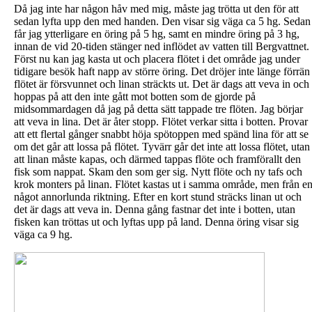
Då jag inte har någon håv med mig, måste jag trötta ut den för att
sedan lyfta upp den med handen. Den visar sig väga ca 5 hg. Sedan
får jag ytterligare en öring på 5 hg, samt en mindre öring på 3 hg,
innan de vid 20-tiden stänger ned inflödet av vatten till Bergvattnet.
Först nu kan jag kasta ut och placera flötet i det område jag under
tidigare besök haft napp av större öring. Det dröjer inte länge förrän
flötet är försvunnet och linan sträckts ut. Det är dags att veva in och
hoppas på att den inte gått mot botten som de gjorde på
midsommardagen då jag på detta sätt tappade tre flöten. Jag börjar
att veva in lina. Det är åter stopp. Flötet verkar sitta i botten. Provar
att ett flertal gånger snabbt höja spötoppen med spänd lina för att se
om det går att lossa på flötet. Tyvärr går det inte att lossa flötet, utan
att linan måste kapas, och därmed tappas flöte och framförallt den
fisk som nappat. Skam den som ger sig. Nytt flöte och ny tafs och
krok monters på linan. Flötet kastas ut i samma område, men från e
något annorlunda riktning. Efter en kort stund sträcks linan ut och
det är dags att veva in. Denna gång fastnar det inte i botten, utan
fisken kan tröttas ut och lyftas upp på land. Denna öring visar sig
väga ca 9 hg.